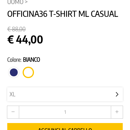
UOMO >
OFFICINA36 T-SHIRT ML CASUAL
€ 88,00
€ 44,00
Colore:
BIANCO
BLU
BIANCO
SCURO
remove
add