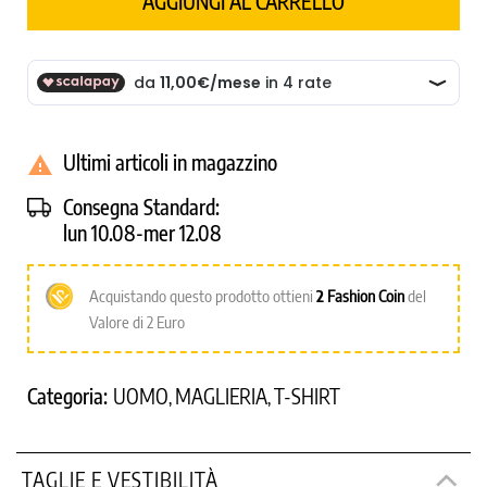
AGGIUNGI AL CARRELLO
Ultimi articoli in magazzino

Consegna Standard:
lun 10.08-mer 12.08
Acquistando questo prodotto ottieni
2
Fashion Coin
del
Valore di 2 Euro
Categoria:
UOMO
MAGLIERIA
T-SHIRT
,
,
TAGLIE E VESTIBILITÀ