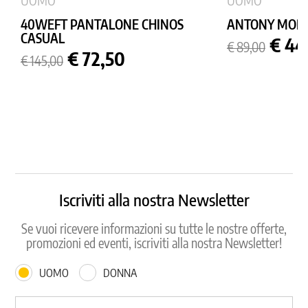
UOMO
UOMO
40WEFT PANTALONE CHINOS
ANTONY MORA
CASUAL
Prezzo
Prez
€ 44
€ 89,00
Prezzo
Prezzo
base
€ 72,50
€ 145,00
base
Iscriviti alla nostra Newsletter
Se vuoi ricevere informazioni su tutte le nostre offerte,
promozioni ed eventi, iscriviti alla nostra Newsletter!
UOMO
DONNA