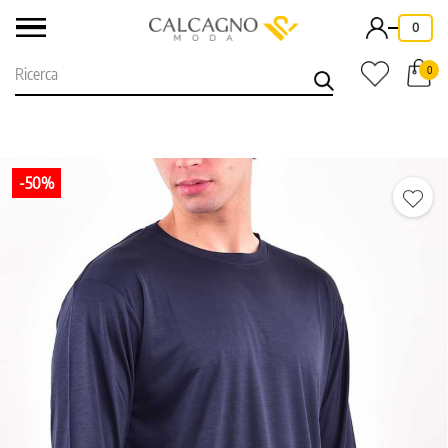
-
0
0
-50%