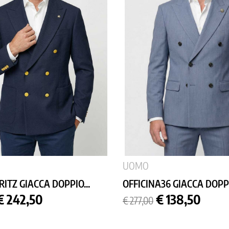
UOMO
ITZ GIACCA DOPPIO...
OFFICINA36 GIACCA DOPPI
Prezzo
Prezzo
Prezzo
€ 242,50
€ 138,50
€ 277,00
base