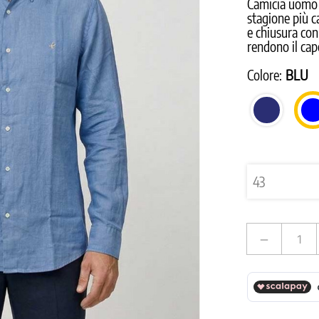
Camicia uomo B
stagione più c
e chiusura con 
rendono il cap
Colore:
BLU
BLU
SCURO
remove