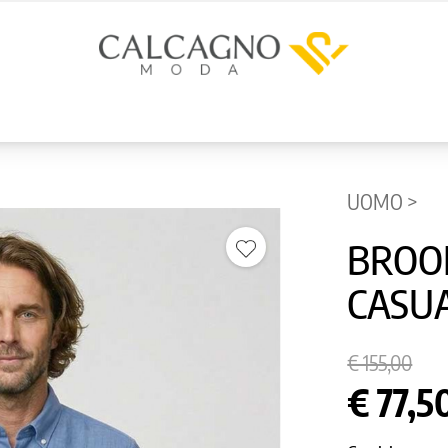
UOMO >
BROOK
CASU
€ 155,00
€ 77,5