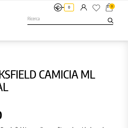
0
-
0
SFIELD CAMICIA ML
AL
0