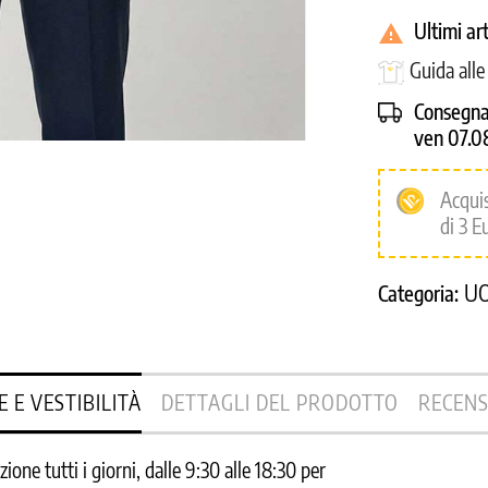
Ultimi ar

Guida alle
Consegna
ven 07.0
Acqui
di 3 E
U
Categoria:
E E VESTIBILITÀ
DETTAGLI DEL PRODOTTO
RECENS
one tutti i giorni, dalle 9:30 alle 18:30 per