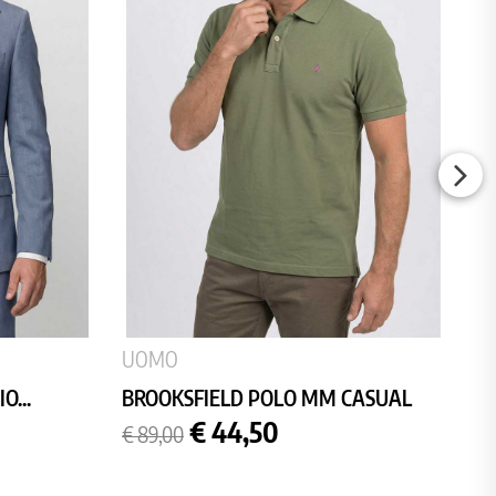
UOMO
O...
BROOKSFIELD POLO MM CASUAL
Prezzo
Prezzo
€ 44,50
€ 89,00
base