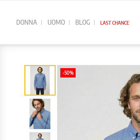
⠀
DONNA
UOMO
BLOG
LAST CHANCE
-50%