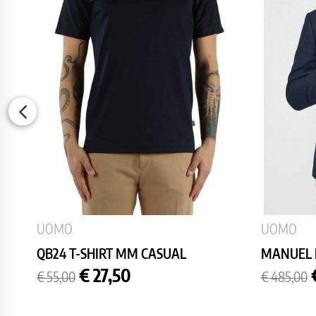
UOMO
UOMO
QB24 T-SHIRT MM CASUAL
MANUEL R
Prezzo
Prezzo
Prezzo
€ 27,50
€ 55,00
€ 485,00
base
base