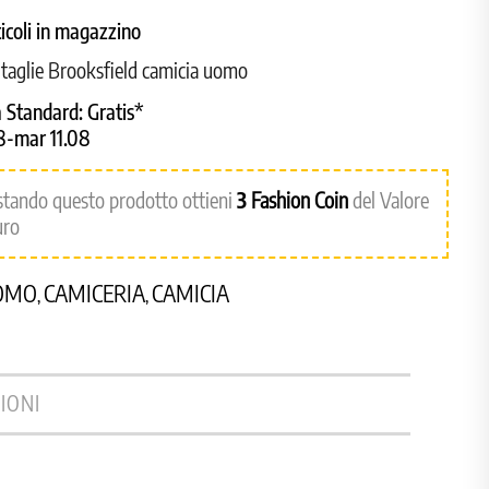
ticoli in magazzino
 taglie Brooksfield camicia uomo
 Standard:
Gratis*
8-mar 11.08
stando questo prodotto ottieni
3
Fashion Coin
del Valore
uro
OMO
CAMICERIA
CAMICIA
,
,
IONI