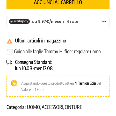
AGGIUNGI AL CARRELLO
Ultimi articoli in magazzino

Guida alle taglie Tommy Hilfiger regolare uomo
Consegna Standard:
lun 10.08-mer 12.08
Acquistando questo prodotto ottieni
1
Fashion Coin
del
Valore di 1 Euro
Categoria:
UOMO
ACCESSORI
CINTURE
,
,