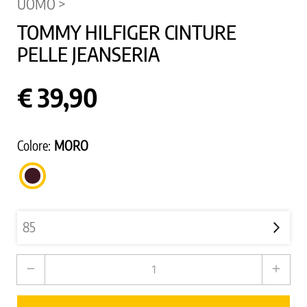
UOMO >
TOMMY HILFIGER CINTURE
PELLE JEANSERIA
€ 39,90
Colore:
MORO
MORO
remove
add