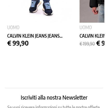
UOMO
UOMO
CALVIN KLEIN JEANS JEANS...
CALVIN KLEIN J
Prezzo
Prezzo
Prez
€ 99,90
€ 9
€ 199,90
base
Iscriviti alla nostra Newsletter
Se vuoi ricevere informazioni su tutte le nostre offerte,