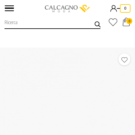
-
0
0