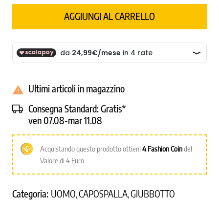
AGGIUNGI AL CARRELLO
Ultimi articoli in magazzino

Consegna Standard:
Gratis*
ven 07.08-mar 11.08
Acquistando questo prodotto ottieni
4
Fashion Coin
del
Valore di 4 Euro
Categoria:
UOMO
CAPOSPALLA
GIUBBOTTO
,
,