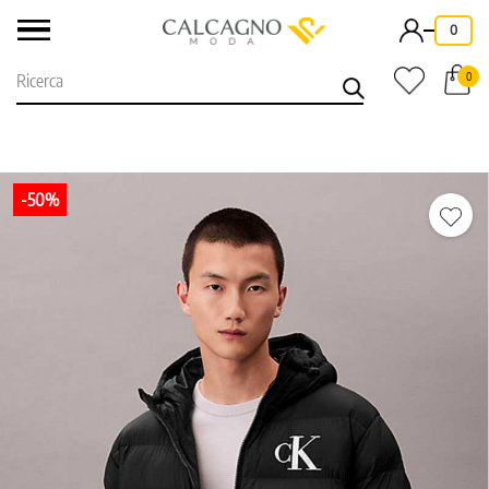
-
0
0
-50%