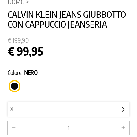
UOMO >
CALVIN KLEIN JEANS GIUBBOTTO
CON CAPPUCCIO JEANSERIA
€ 199,90
€ 99,95
Colore:
NERO
NERO
remove
add