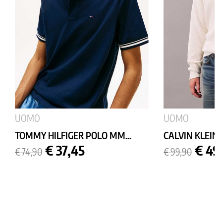
UOMO
UOMO
TOMMY HILFIGER POLO MM...
CALVIN KLEIN 
Prezzo
Prezzo
Prezzo
Prez
€ 37,45
€ 49
€ 74,90
€ 99,90
base
base