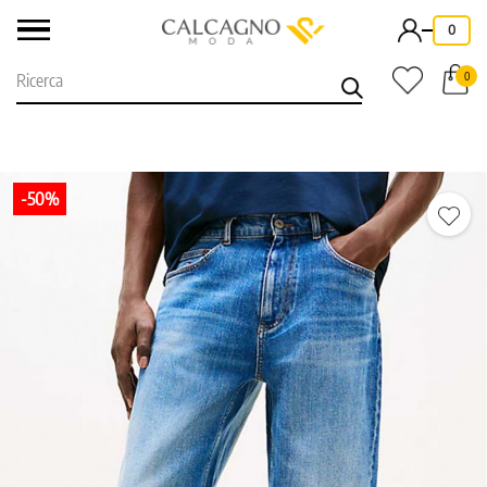
-
0
0
-50%