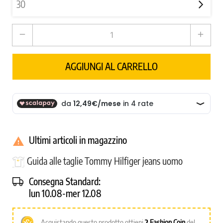
remove
add
AGGIUNGI AL CARRELLO
Ultimi articoli in magazzino

Guida alle taglie Tommy Hilfiger jeans uomo
Consegna Standard:
lun 10.08-mer 12.08
Acquistando questo prodotto ottieni
2
Fashion Coin
del