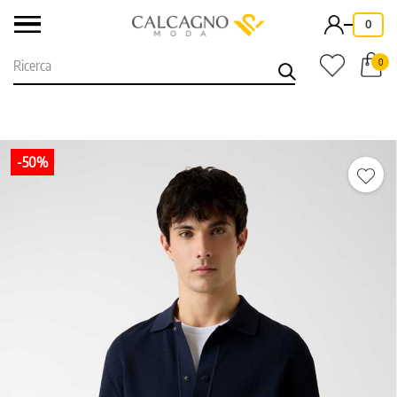
-
0
0
-50%