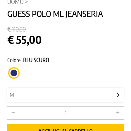
UOMO >
GUESS POLO ML JEANSERIA
€ 110,00
€ 55,00
Colore:
BLU SCURO
BLU
SCURO
remove
add