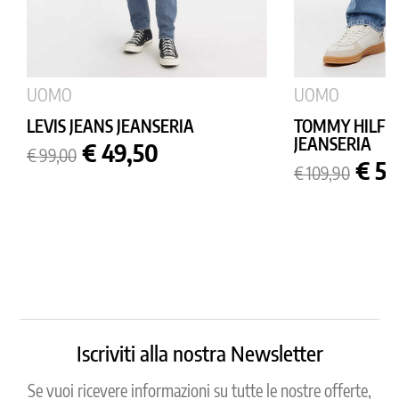
UOMO
UOMO
LEVIS JEANS JEANSERIA
TOMMY HILFIG
JEANSERIA
Prezzo
Prezzo
€ 49,50
€ 99,00
base
Prezzo
Prez
€ 54
€ 109,90
base
Iscriviti alla nostra Newsletter
Se vuoi ricevere informazioni su tutte le nostre offerte,