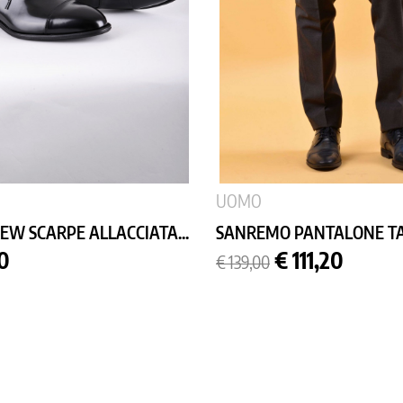
UOMO
W SCARPE ALLACCIATA...
SANREMO PANTALONE TAS
Prezzo
Prezzo
0
€ 111,20
€ 139,00
base