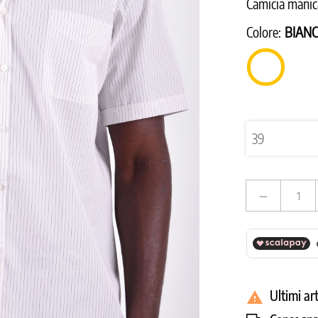
Camicia manic
Colore:
BIAN
BIANCO
remove
Ultimi ar
