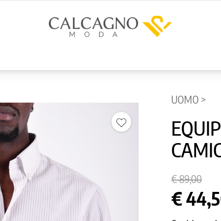
UOMO >
EQUI
CAMIC
€ 89,00
€ 44,