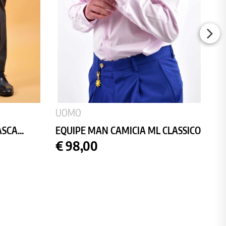
UOMO
CA...
EQUIPE MAN CAMICIA ML CLASSICO
Prezzo
€ 98,00