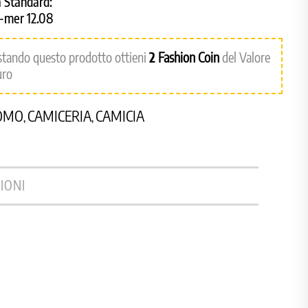
 Standard:
8-mer 12.08
stando questo prodotto ottieni
2
Fashion Coin
del Valore
uro
OMO
CAMICERIA
CAMICIA
,
,
IONI