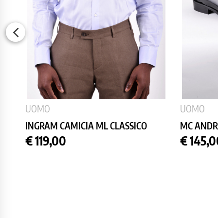
UOMO
UOMO
INGRAM CAMICIA ML CLASSICO
MC ANDRE
Prezzo
Prezzo
€ 119,00
€ 145,0