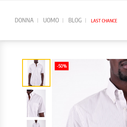
⠀
DONNA
UOMO
BLOG
LAST CHANCE
-50%