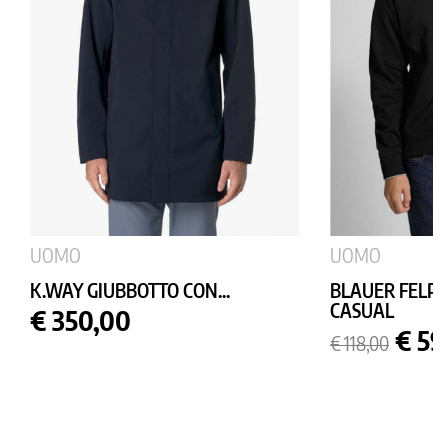
UOMO
UOMO
K.WAY GIUBBOTTO CON...
BLAUER FELPA
CASUAL
Prezzo
€ 350,00
Prezzo
Prez
€ 59
€ 118,00
base