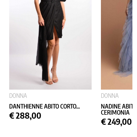
DONNA
DONNA
DANTHIENNE ABITO CORTO...
NADINE ABIT
CERIMONIA
Prezzo
€ 288,00
Prezzo
€ 249,00