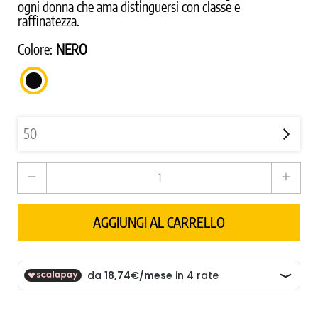
ogni donna che ama distinguersi con classe e
raffinatezza.
Colore:
NERO
NERO
remove
add
AGGIUNGI AL CARRELLO