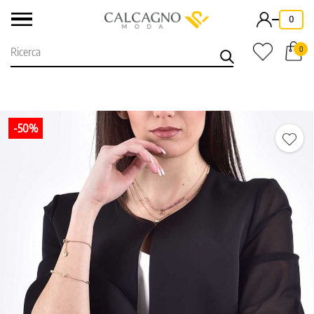
-
0
0
-50%