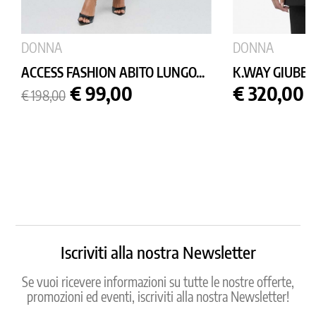
DONNA
DONNA
ACCESS FASHION ABITO LUNGO...
K.WAY GIUBBO
Prezzo
Prezzo
Prezzo
€ 99,00
€ 320,00
€ 198,00
base
Iscriviti alla nostra Newsletter
Se vuoi ricevere informazioni su tutte le nostre offerte,
promozioni ed eventi, iscriviti alla nostra Newsletter!