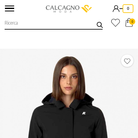
-
0
0