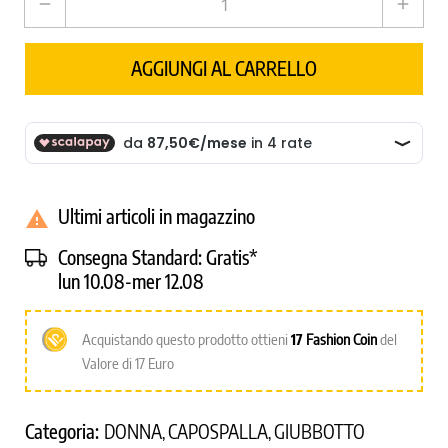
remove
add
AGGIUNGI AL CARRELLO
Ultimi articoli in magazzino

Consegna Standard:
Gratis*
lun 10.08-mer 12.08
Acquistando questo prodotto ottieni
17
Fashion Coin
del
Valore di 17 Euro
Categoria:
DONNA
CAPOSPALLA
GIUBBOTTO
,
,