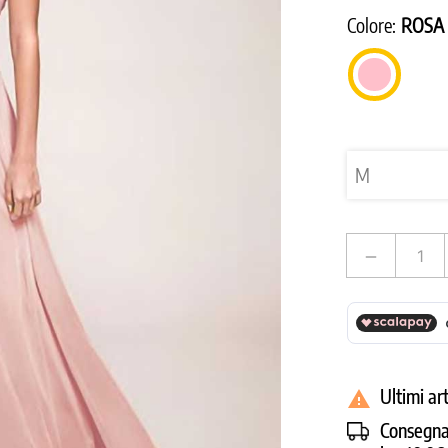
Colore:
ROSA
TIFFA
ROSA
remove
Ultimi ar

Consegna