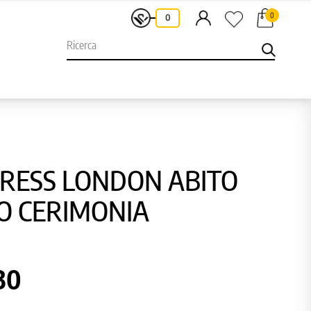
0
-
0
DRESS LONDON ABITO
O CERIMONIA
30