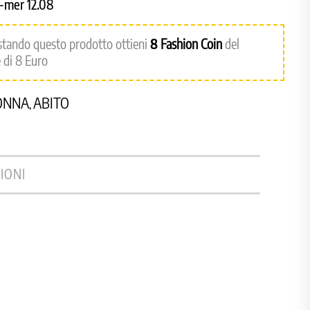
8-mer 12.08
stando questo prodotto ottieni
8
Fashion Coin
del
 di 8 Euro
ONNA
ABITO
,
IONI