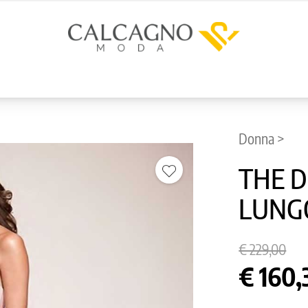
Donna >
THE 
LUNG
€ 229,00
€ 160,