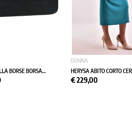
DONNA
LA BORSE BORSA...
HERYSA ABITO CORTO CE
Prezzo
0
€ 229,00