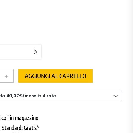
NY
AGGIUNGI AL CARRELLO
add
ticoli in magazzino
 Standard:
Gratis*