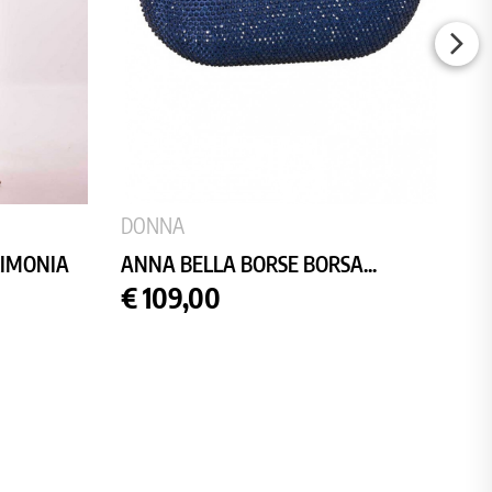
DONNA
RIMONIA
ANNA BELLA BORSE BORSA...
Prezzo
€ 109,00