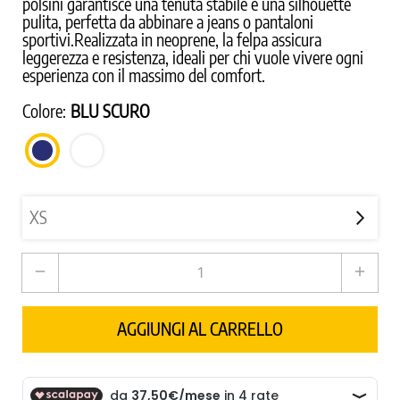
polsini garantisce una tenuta stabile e una silhouette
pulita, perfetta da abbinare a jeans o pantaloni
sportivi.Realizzata in neoprene, la felpa assicura
leggerezza e resistenza, ideali per chi vuole vivere ogni
esperienza con il massimo del comfort.
Colore:
BLU SCURO
BIANCO
BLU
SCURO
remove
add
AGGIUNGI AL CARRELLO