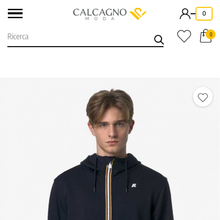
-
0
0