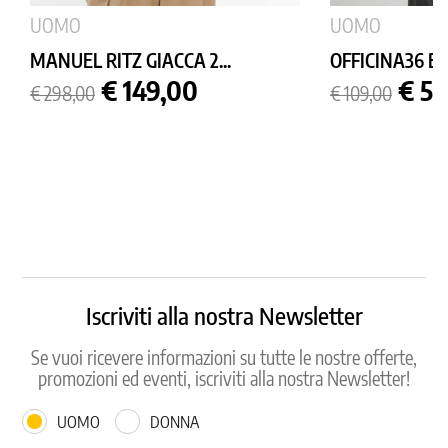
UOMO
UOMO
MANUEL RITZ GIACCA 2...
OFFICINA36 B
Prezzo
Prezzo
Prezzo
Prez
€ 149,00
€ 54
€ 298,00
€ 109,00
base
base
Iscriviti alla nostra Newsletter
Se vuoi ricevere informazioni su tutte le nostre offerte,
promozioni ed eventi, iscriviti alla nostra Newsletter!
UOMO
DONNA