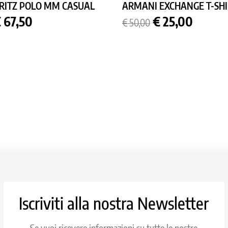
RITZ POLO MM CASUAL
ARMANI EXCHANGE T-SHI
rezzo
Prezzo
Prezzo
 67,50
€ 25,00
€ 50,00
base
Iscriviti alla nostra Newsletter