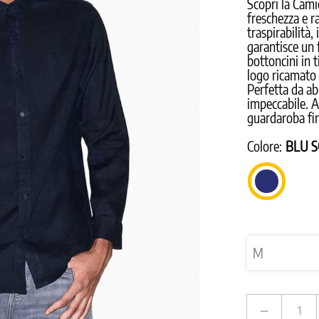
Scopri la Cami
freschezza e r
traspirabilità,
garantisce un 
bottoncini in 
logo ricamato 
Perfetta da ab
impeccabile. 
guardaroba fi
Colore:
BLU 
BLU
SCURO
remove