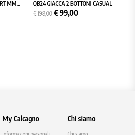
RT MM...
QB24 GIACCA 2 BOTTONI CASUAL
Prezzo
Prezzo
€ 99,00
€ 198,00
base
My Calcagno
Chi siamo
Informazioni personali
Chi siamo