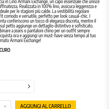
cia in Lino Armani Exchange, un capo essenziale che unisce
affinatezza. Realizzata in 100% lino, assicura leggerezza e
 ideale per le stagioni più calde. La vestibilità regolare
fit comodo e versatile, perfetto per look casual-chic. I
tinta conferiscono un tocco di eleganza discreta, mentre il
sul petto aggiunge un dettaglio distintivo e sofisticato.
binare a jeans o pantaloni chino per un outfit sempre
Acquista ora e aggiungi un must-have senza tempo al tuo
rmato Armani Exchange!
SCURO
AGGIUNGI AL CARRELLO
add