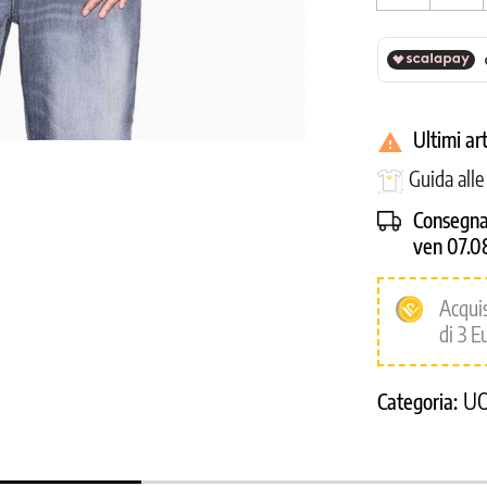
Ultimi ar

Guida all
Consegna
ven 07.0
Acqui
di 3 E
U
Categoria: