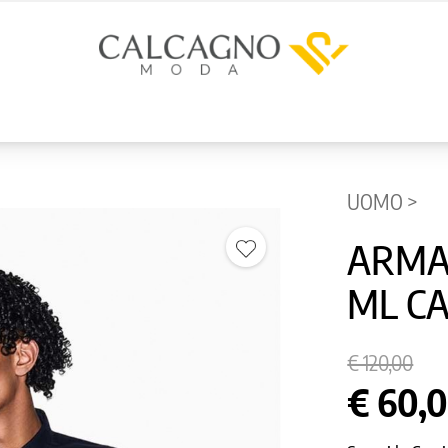
UOMO >
ARMA
ML C
€ 120,00
€ 60,