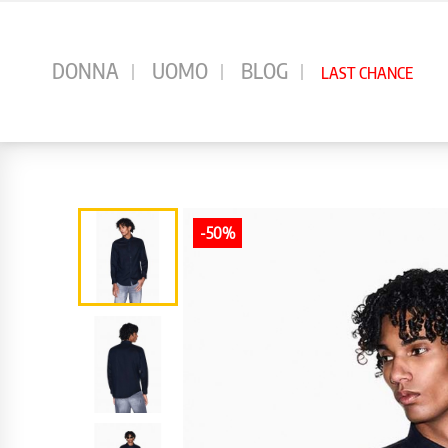
⠀
DONNA
UOMO
BLOG
LAST CHANCE
-50%