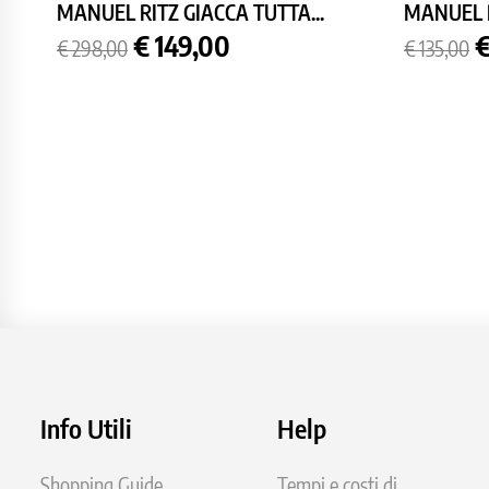
MANUEL RITZ GIACCA TUTTA...
MANUEL 
Prezzo
Prezzo
Prezzo
P
€ 149,00
€
€ 298,00
€ 135,00
base
base
Info Utili
Help
Shopping Guide
Tempi e costi di