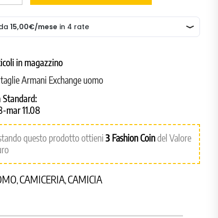
ticoli in magazzino
e taglie Armani Exchange uomo
 Standard:
8-mar 11.08
stando questo prodotto ottieni
3
Fashion Coin
del Valore
uro
OMO
CAMICERIA
CAMICIA
,
,