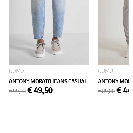
UOMO
UOMO
ANTONY MORATO JEANS CASUAL
ANTONY MORA
Prezzo
Prezzo
Prezzo
Prez
€ 49,50
€ 44
€ 99,00
€ 89,00
base
base