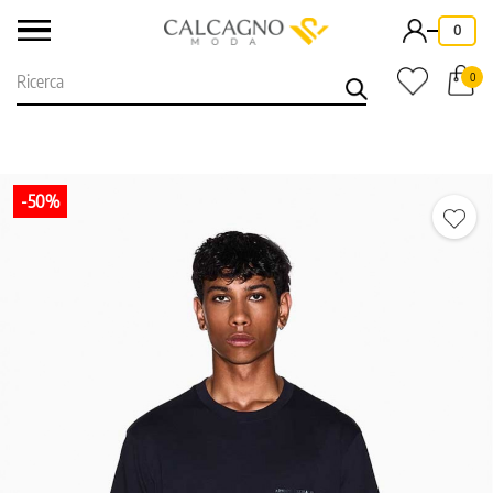
-
0
0
-50%