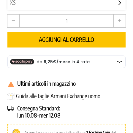
remove
add
AGGIUNGI AL CARRELLO
Ultimi articoli in magazzino

Guida alle taglie Armani Exchange uomo
Consegna Standard:
lun 10.08-mer 12.08
Acquistando questo prodotto ottieni
1
Fashion Coin
del