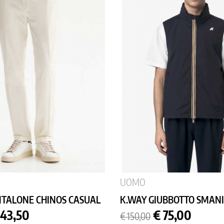
UOMO
NTALONE CHINOS CASUAL
K.WAY GIUBBOTTO SMANIC
rezzo
Prezzo
Prezzo
 43,50
€ 75,00
€ 150,00