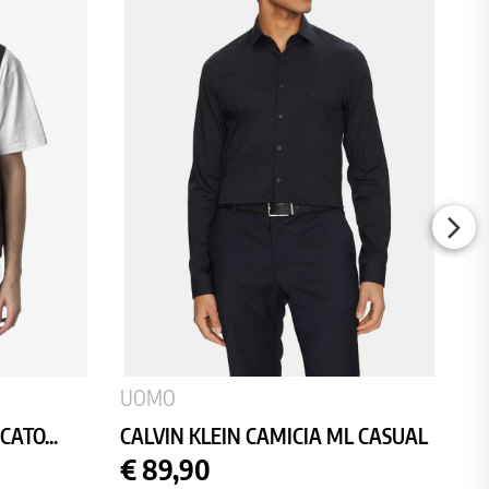
P
€ 
b
UOMO
ATO...
CALVIN KLEIN CAMICIA ML CASUAL
Prezzo
€ 89,90