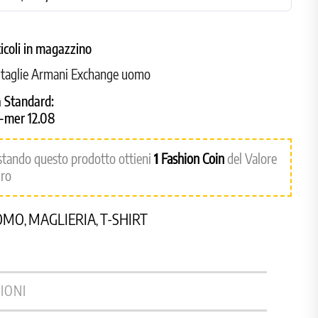
ticoli in magazzino
e taglie Armani Exchange uomo
 Standard:
8-mer 12.08
stando questo prodotto ottieni
1
Fashion Coin
del Valore
uro
OMO
MAGLIERIA
T-SHIRT
,
,
IONI