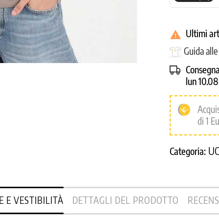
Ultimi ar

Guida all
Consegna
lun 10.0
Acqui
di 1 E
U
Categoria:
E E VESTIBILITÀ
DETTAGLI DEL PRODOTTO
RECENS