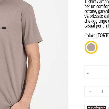
T-shirt Armani
per un comfort
cotone, garant
valorizzato da
che aggiunge c
casual per un 
Colore:
TORT
TORTORA
remove