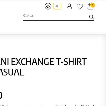
0
-
0
NI EXCHANGE T-SHIRT
ASUAL
0