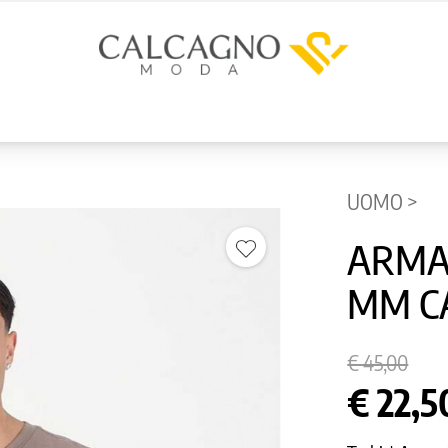
UOMO >
ARMA
MM C
€ 45,00
€ 22,5