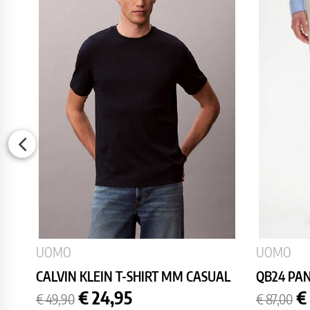
UOMO
UOMO
CALVIN KLEIN T-SHIRT MM CASUAL
QB24 PA
Prezzo
Prezzo
Prezzo
P
€ 24,95
€
€ 49,90
€ 87,00