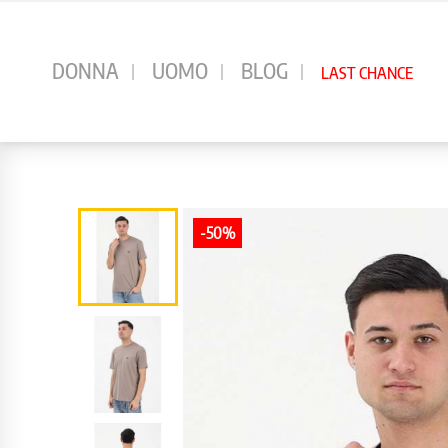
⠀
DONNA
UOMO
BLOG
LAST CHANCE
-50%