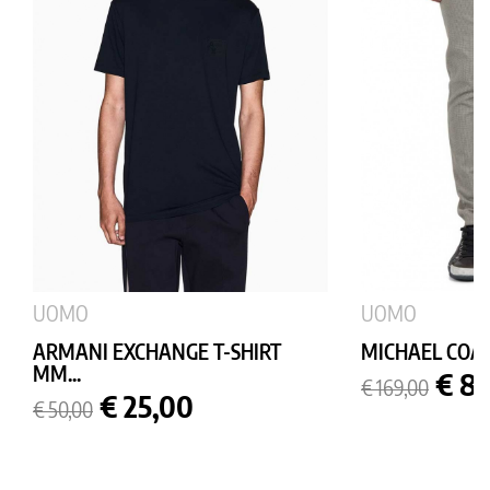
UOMO
UOMO
ARMANI EXCHANGE T-SHIRT
MICHAEL COAL
MM...
Prezzo
Prez
€ 8
€ 169,00
Prezzo
Prezzo
base
€ 25,00
€ 50,00
base