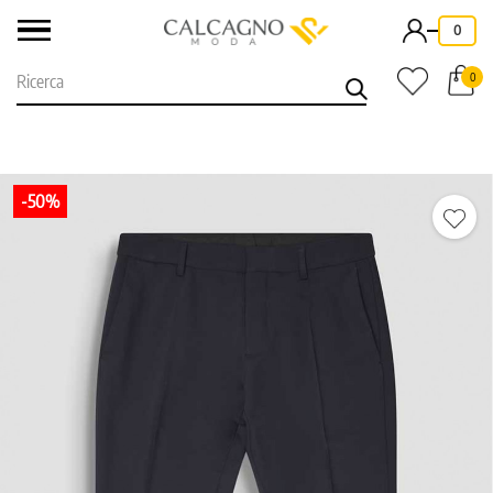
-
0
0
-50%