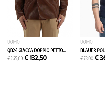
UOMO
UOMO
QB24 GIACCA DOPPIO PETTO...
BLAUER POLO
Prezzo
Prezzo
Prezzo
Prez
€ 132,50
€ 36
€ 265,00
€ 73,00
base
base