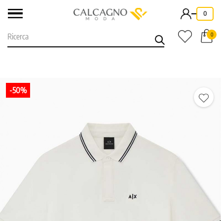
-
0
0
-50%