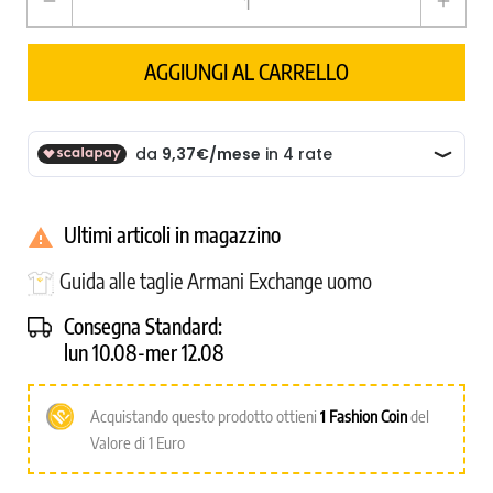
remove
add
AGGIUNGI AL CARRELLO
Ultimi articoli in magazzino

Guida alle taglie Armani Exchange uomo
Consegna Standard:
lun 10.08-mer 12.08
Acquistando questo prodotto ottieni
1
Fashion Coin
del
Valore di 1 Euro