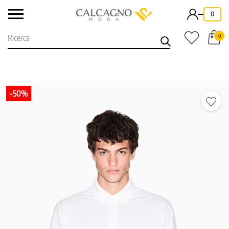
-
0
0
-50%