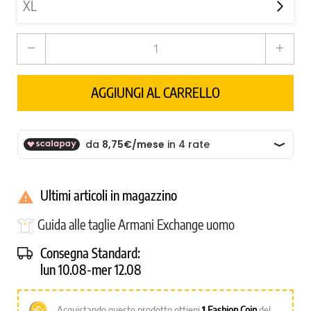
remove
add
AGGIUNGI AL CARRELLO
Ultimi articoli in magazzino

Guida alle taglie Armani Exchange uomo
Consegna Standard:
lun 10.08-mer 12.08
Acquistando questo prodotto ottieni
1
Fashion Coin
del