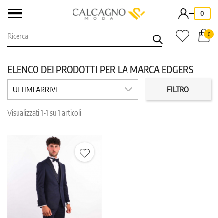
-
0
0
ELENCO DEI PRODOTTI PER LA MARCA EDGERS
ULTIMI ARRIVI
FILTRO
CLEAR
categorie: uomo
Visualizzati 1-1 su 1 articoli
CATEGORIE
PREZZO
COLORE
TAGLIA
REPARTO