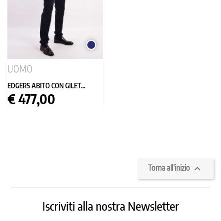
BLU
SCURO
UOMO
EDGERS ABITO CON GILET...
Prezzo
€ 477,00

Torna all'inizio
Iscriviti alla nostra Newsletter