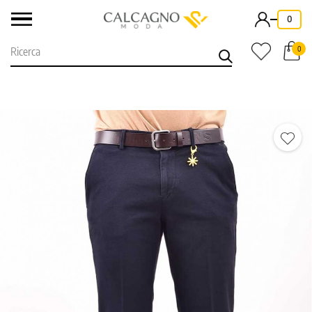
-
0
0