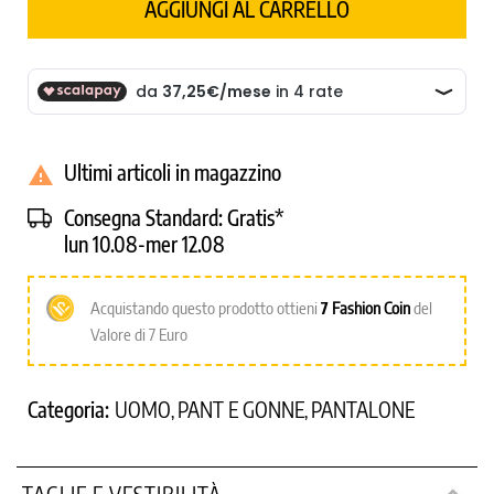
AGGIUNGI AL CARRELLO
Ultimi articoli in magazzino

Consegna Standard:
Gratis*
lun 10.08-mer 12.08
Acquistando questo prodotto ottieni
7
Fashion Coin
del
Valore di 7 Euro
Categoria:
UOMO
PANT E GONNE
PANTALONE
,
,