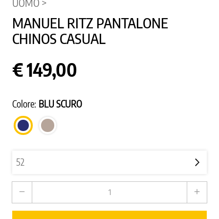
UOMO >
MANUEL RITZ PANTALONE
CHINOS CASUAL
€ 149,00
Colore:
BLU SCURO
TORTORA
BLU
SCURO
remove
add