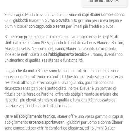

Torna all'inizio
Su Calcagno Moda trovi una vasta selezione di
capi Blauer uomo e donna
.
Caldi
giubbotti
Blauer in
piuma o ovatta
, 100 grammi per i mesi tiepidi e
piumini blauer
con cappuccio o senza
per i mesi più freddi e piovosi.
Blauer è un prestigioso marchio di abbigliamento con
sede negli Stati
Uniti
nato nel lontano 1936, quando fu fondato da Louis Blauer a Boston,
Massachusetts. Nel corso degli anni, Blauer ha lasciato un'impronta
indelebile nell'industria
dell'abbigliamento tecnico
e urbano, diventando
un sinonimo di qualità, resistenza e funzionalità.
Le
giacche da moto
Blauer sono famose per offrire una combinazione
eccezionale di protezione e comfort. Questi capi, realizzati con materiali
resistenti all'acqua e tecnologie all'avanguardia, garantiscono una
sicurezza senza pari per i motociclisti. Inoltre, Blauer è un partner di
fiducia per le forze dell'ordine, offrendo abbigliamento su misura che
rispetta i più elevati standard di qualità e funzionalità, indossato da
polizia e vigili del fuoco in tutto il mondo.
Oltre
all'abbigliamento tecnico
, Blauer offre una vasta gamma di capi di
abbigliamento
urbano e sportswear
. I giubbini per uomo e donna Blauer
sono conosciuti per offrire comfort ed eleganza, ed i piumini Blauer