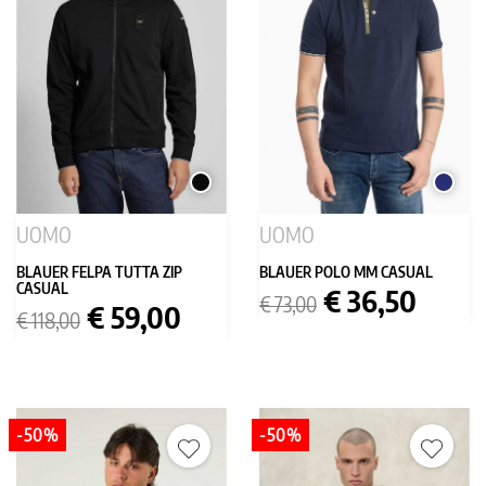
NERO
BLU
SCURO
UOMO
UOMO
BLAUER FELPA TUTTA ZIP
BLAUER POLO MM CASUAL
CASUAL
Prezzo
Prezzo
€ 36,50
€ 73,00
Prezzo
Prezzo
€ 59,00
base
€ 118,00
base
-50%
-50%