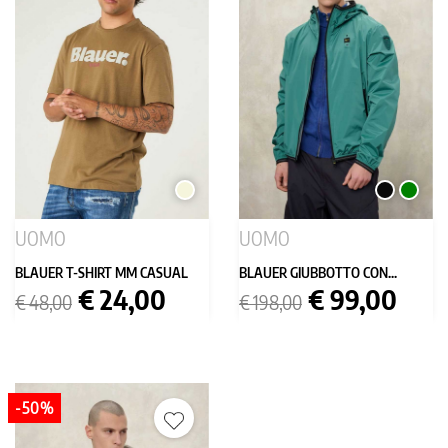
BEIGE
NERO
VERDE
UOMO
UOMO
BLAUER T-SHIRT MM CASUAL
BLAUER GIUBBOTTO CON...
Prezzo
Prezzo
Prezzo
Prezzo
€ 24,00
€ 99,00
€ 48,00
€ 198,00
base
base
-50%