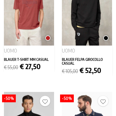
MATTONE
NERO
UOMO
UOMO
BLAUER T-SHIRT MM CASUAL
BLAUER FELPA GIROCOLLO
CASUAL
Prezzo
Prezzo
€ 27,50
€ 55,00
Prezzo
Prezzo
€ 52,50
base
€ 105,00
base
-50%
-50%