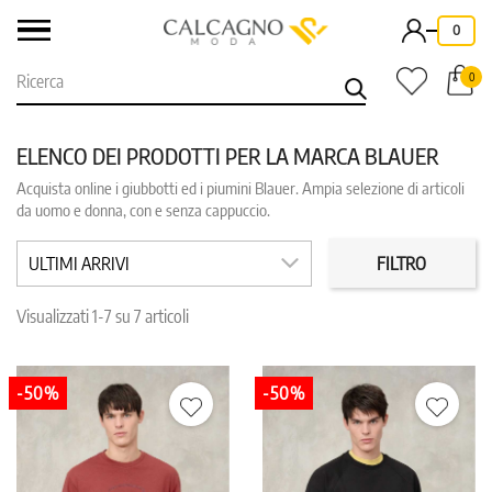
-
0
0
ELENCO DEI PRODOTTI PER LA MARCA BLAUER
Acquista online i giubbotti ed i piumini Blauer. Ampia selezione di articoli
CLEAR
da uomo e donna, con e senza cappuccio.
categorie: uomo
CATEGORIE
PREZZO
ULTIMI ARRIVI
FILTRO
Visualizzati 1-7 su 7 articoli
COLORE
TAGLIA
-50%
-50%
IN PROMO
REPARTO