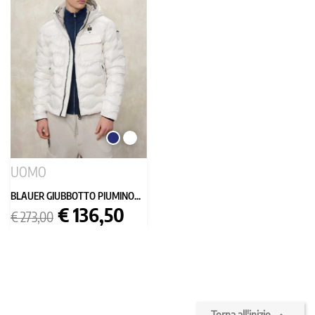
BLU
BIANCO
SCURO
UOMO
BLAUER GIUBBOTTO PIUMINO...
Prezzo
Prezzo
€ 136,50
€ 273,00
base